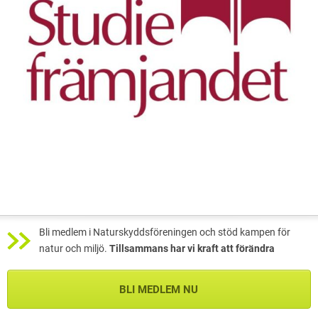
Bli medlem i Naturskyddsföreningen och stöd kampen för
natur och miljö.
Tillsammans har vi kraft att förändra
BLI MEDLEM NU