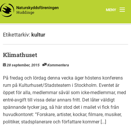
MENY
Hem
Etikettarkiv:
kultur
Natursnokarna
Huddinges natur
Klimathuset
28 september, 2015
Kommentera
Miljötips
På fredag och lördag denna vecka äger höstens konferens
Yttranden
rum på Kulturhuset/Stadsteatern i Stockholm. Eventet är
öppet för alla, medlemmar såväl som icke-medlemmar, med
Om oss
entré-avgift till vissa delar annars fritt. Det låter väldigt
spännande tycker jag, så här stod det i mailet vi fick från
huvudkontoret: ”Forskare, artister, kockar, filmare, musiker,
politiker, stadsplanerare och författare kommer […]