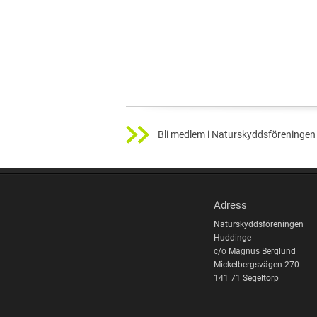
Bli medlem i Naturskyddsföreningen 
Adress
Naturskyddsföreningen
Huddinge
c/o Magnus Berglund
Mickelbergsvägen 270
141 71 Segeltorp