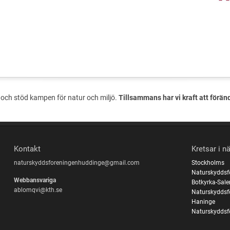
och stöd kampen för natur och miljö.
Tillsammans har vi kraft att förän
Kontakt
Kretsar i n
naturskyddsforeningenhuddinge@gmail.com
Stockholms
Naturskyddsf
Webbansvariga
Botkyrka-Sal
ablomqvi@kth.se
Naturskyddsf
Haninge
Naturskyddsf