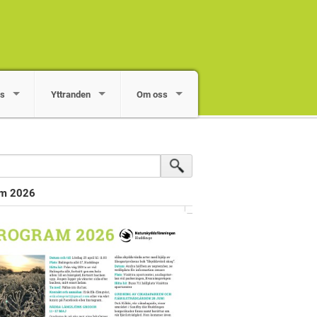
ps
Yttranden
Om oss
am 2026