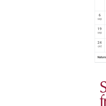
6
sep
19
sep
24
okt
Naturs