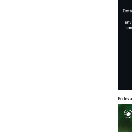
Dett
anv
som
En leva