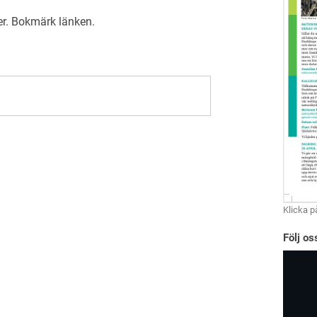
er
. Bokmärk
länken
.
Klicka p
Följ o