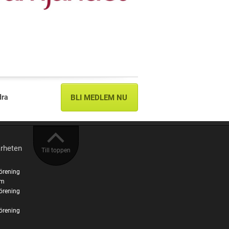
dra
BLI MEDLEM NU
ärheten
Till toppen
örening
em
örening
örening