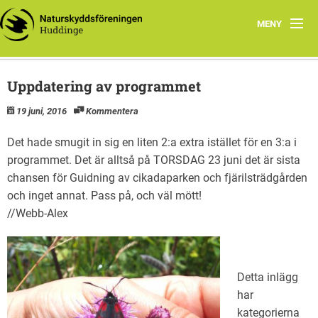
MENY
Hem
Uppdatering av programmet
Natursnokarna
19 juni, 2016
Kommentera
Huddinges natur
Det hade smugit in sig en liten 2:a extra istället för en 3:a i
programmet. Det är alltså på TORSDAG 23 juni det är sista
Miljötips
chansen för Guidning av cikadaparken och fjärilsträdgården
Yttranden
och inget annat. Pass på, och väl mött!
//Webb-Alex
Om oss
Detta inlägg
har
kategorierna