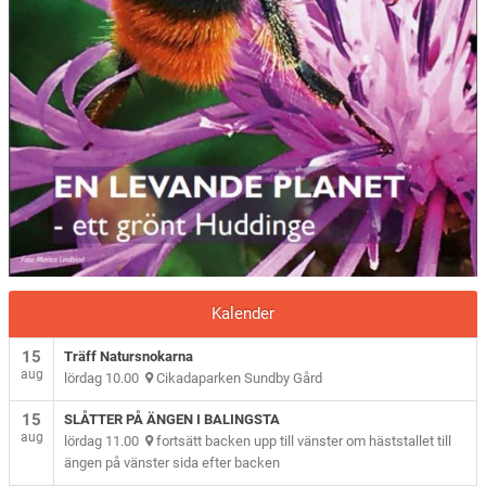
Kalender
15
Träff Natursnokarna
aug
lördag 10.00
Cikadaparken Sundby Gård
15
SLÅTTER PÅ ÄNGEN I BALINGSTA
aug
lördag 11.00
fortsätt backen upp till vänster om häststallet till
ängen på vänster sida efter backen